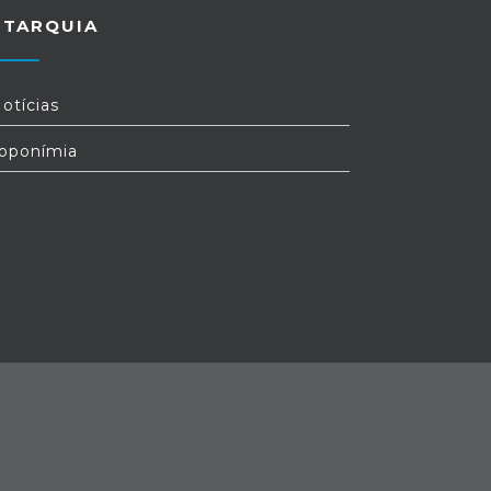
UTARQUIA
otícias
oponímia