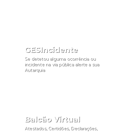
Consultar
GESIncidente
Se detetou alguma ocorrência ou
incidente na via pública alerte a sua
Autarquia
Participar
Balcão Virtual
Atestados, Certidões, Declarações,