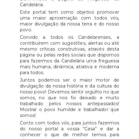
apresentou a propriedade no
Candelária.
temática ou cenário de
TOP 10 "ArtSpace" nos Açores; o
Este portal tem como objetivo promover
montanha e ainda as produções
uma maior aproximação com todos vós,
Expresso nomeou como melhor
açorianas apresentamos a 11 de
maior divulgação da nossa terra e do nosso
Passeio com Arte, em 2025; e a
povo.
dezembro, no Dia Mundial da
AMA, em 2017, premiou como
Convido a todos os Candelarenses, a
Montanha. Esta edição do
"Azores Arts TOP 10 Things To
contribuírem com sugestões, alertas ou até
festival vai ser uma das mais
mesmo críticas construtivas, através desta
Do".MiratecArts Galeria Costa é
recheadas na nossa história e o
página ou pelas redes sociais que dispomos
uma propriedade a céu aberto,
para fazermos da Candelária uma freguesia
convite fica desde já aberto para
visitável a qualquer hora do dia,
mais humana, dinâmica, atrativa e moderna
o sector do audiovisual juntar-se
para todos.
com entrada livre. Para Terry
à celebração."O Montanha Pico
Juntos podemos ser o maior motor de
Costa, "a cereja no topo do bolo
Festival abre a 8 de janeiro na
divulgação da nossa história e da cultura do
seria reconstruir a casa de pedra
nosso povo! Devemos sentir orgulho no que
Biblioteca Auditório da
na entrada da propriedade, não
somos, no que nos foi deixado e muito
Madalena, com programação
trabalhado pelos nossos antepassados!
só para acolher visitantes, mas
diária até dia 15, incluindo
Mostrar o povo humilde e trabalhador que
como centro de interpretação
somos!
sessões no Auditório Municipal
da propriedade, que no primeiro
Conto com todos vós, para juntos fazermos
das Lajes do Pico e ainda no
semestre de 2026 recebeu mais
do nosso portal a vossa “Casa” e dar a
Auditório do Museu dos
conhecer o que de melhor temos para
de 3000 visitantes - um recorde
Baleeiros. A ilha do Pico é