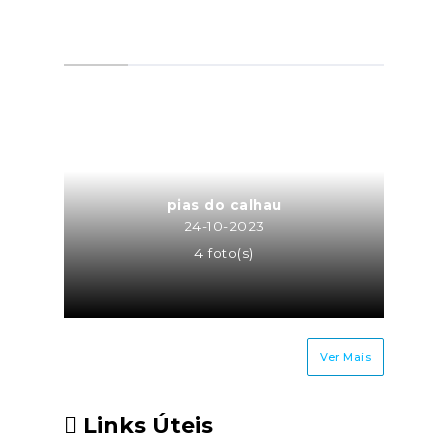
pias do calhau
24-10-2023
4 foto(s)
Ver Mais
Links Úteis