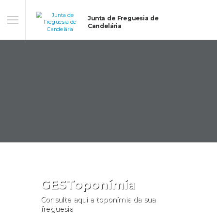
Junta de Freguesia de
Candelária
GESToponímia
Consulte aqui a toponímia da sua
freguesia